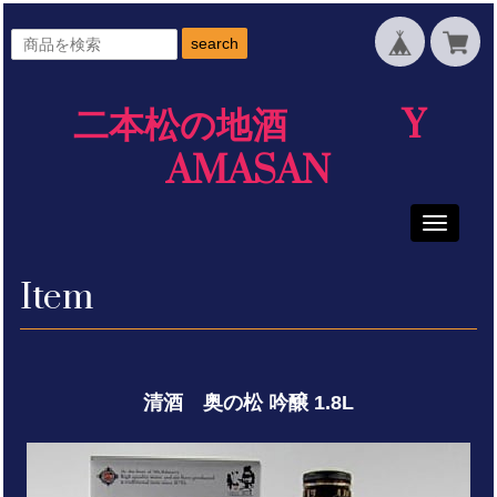
search
二本松の地酒 Y
AMASAN
Toggle
navigati
Item
清酒 奥の松 吟醸 1.8L