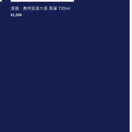
清酒 奥州安達ケ原 黒塚 720ml
¥1,508