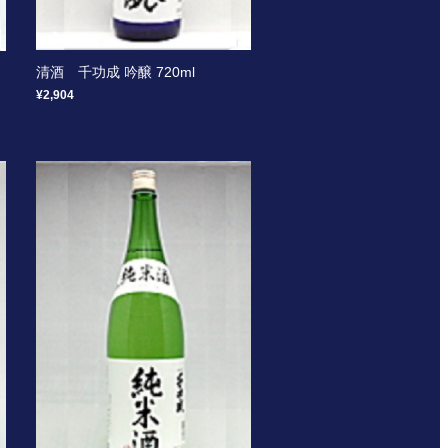
清酒 千功成 吟醸 720ml
¥2,904