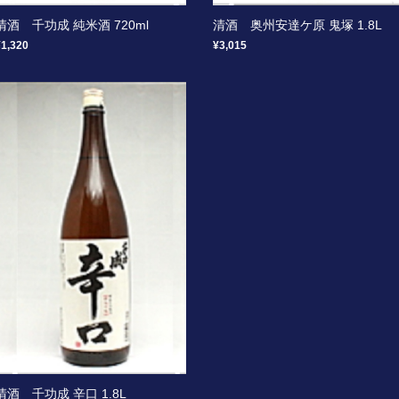
清酒 千功成 純米酒 720ml
清酒 奥州安達ケ原 鬼塚 1.8L
¥1,320
¥3,015
清酒 千功成 辛口 1.8L