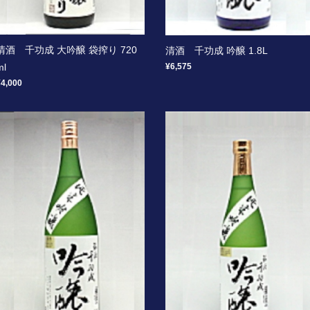
清酒 千功成 大吟醸 袋搾り 720
清酒 千功成 吟醸 1.8L
¥6,575
ml
¥4,000