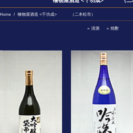
檜物屋酒造 <千功成> （二
Home
檜物屋酒造 <千功成> （二本松市）
清酒
焼酎