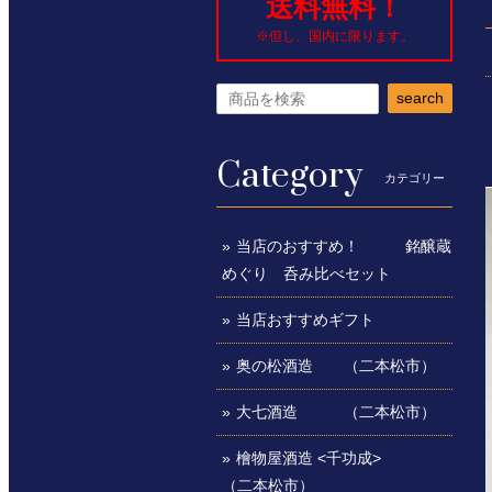
送料無料！
※但し、国内に限ります。
search
Category
カテゴリー
当店のおすすめ！ 銘醸蔵
めぐり 呑み比べセット
当店おすすめギフト
奥の松酒造 （二本松市）
大七酒造 （二本松市）
檜物屋酒造 <千功成>
（二本松市）